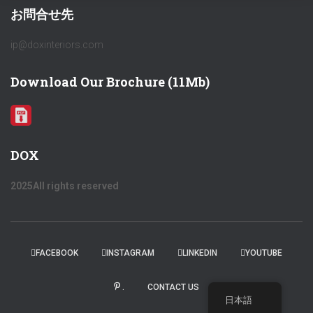
お問合せ先
ip@doxinteriors.com
Download Our Brochure (11Mb)
DOX
2025All rights reserved
FACEBOOK
INSTAGRAM
LINKEDIN
YOUTUBE
.
CONTACT US
日本語