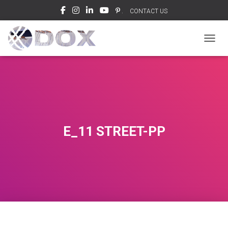
.
CONTACT US
ナビゲ
E_11 STREET-PP